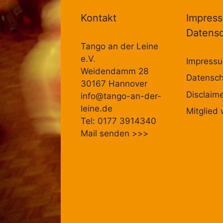
Kontakt
Impres
Datens
Tango an der Leine
e.V.
Impress
Weidendamm 28
Datensch
30167 Hannover
Disclaim
info@tango-an-der-
leine.de
Mitglied
Tel: 0177 3914340
Mail senden
>>>