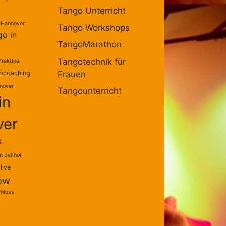
Tango Unterricht
 Hannover
Tango Workshops
go in
TangoMarathon
Tangotechnik für
Praktika
ocoaching
Frauen
nover
Tangounterricht
in
ver
s
 Ballhof
live
ow
chloss