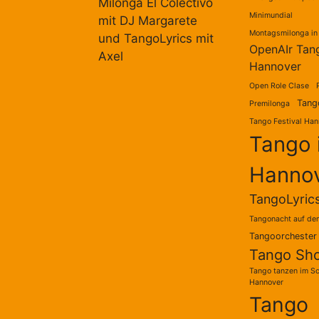
Milonga El Colectivo
Minimundial
mit DJ Margarete
Montagsmilonga in
und TangoLyrics mit
OpenAIr Tan
Axel
Hannover
Open Role Clase
Tang
Premilonga
Tango Festival Han
Tango 
Hanno
TangoLyric
Tangonacht auf dem
Tangoorchester 
Tango Sh
Tango tanzen im S
Hannover
Tango