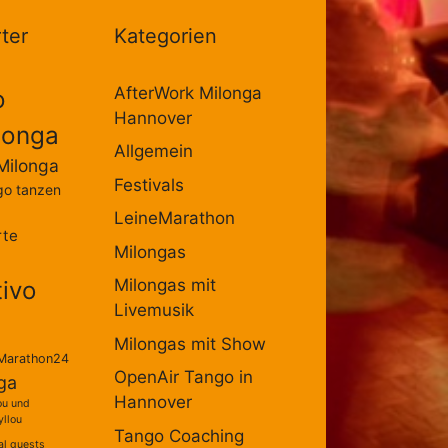
ter
Kategorien
AfterWork Milonga
o
Hannover
longa
Allgemein
Milonga
Festivals
go tanzen
LeineMarathon
rte
Milongas
Milongas mit
tivo
Livemusik
Milongas mit Show
Marathon24
OpenAir Tango in
ga
Hannover
ou und
yllou
Tango Coaching
al guests