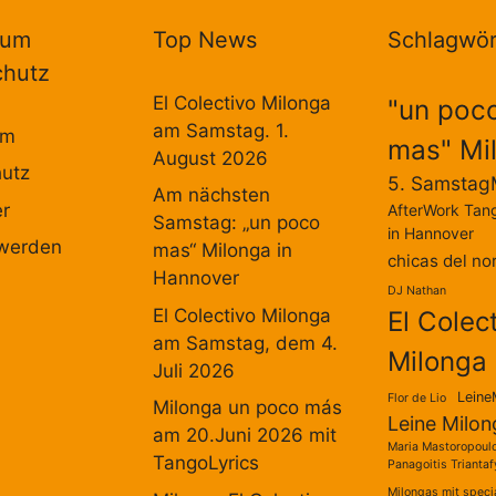
sum
Top News
Schlagwör
chutz
El Colectivo Milonga
"un poc
am Samstag. 1.
um
mas" Mi
August 2026
utz
5. Samstag
Am nächsten
er
AfterWork Tan
Samstag: „un poco
in Hannover
 werden
mas“ Milonga in
chicas del no
Hannover
DJ Nathan
El Colectivo Milonga
El Colec
am Samstag, dem 4.
Milonga
Juli 2026
Leine
Flor de Lio
Milonga un poco más
Leine Milon
am 20.Juni 2026 mit
Maria Mastoropoul
TangoLyrics
Panagoitis Triantaf
Milongas mit speci