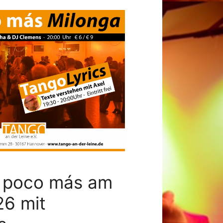
n poco más am
26 mit