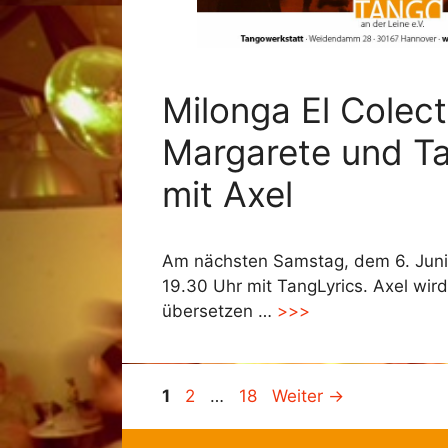
Milonga El Colect
Margarete und T
mit Axel
Am nächsten Samstag, dem 6. Juni
19.30 Uhr mit TangLyrics. Axel wir
übersetzen …
>>>
Seite
Seite
Seite
1
2
…
18
Weiter
→