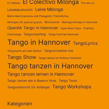
El Colectivo Milonga
DJ Nathan
Flor de Lio
Leine Milonga
LeineMarathon24
Maria Mastoropoulou und Panagoitis Triantafyllou
Milongas mit special guests
Minimundial
Montagsmilonga in Hannover
OpenAIr Tango in Hannover
Open Role Clase
Praktika
Tangocoaching
Premilonga
Tango Festival Hannover
Tango in Hannover
TangoLyrics
Tangoorchester live
Tangonacht auf dem Ballhof
Tango Show
Tango tanzen im Schloss Hannover
Tango tanzen in Hannover
Tango tanzen lernen in Hannover
Tango tanzen wie in Buenos Aires
Tango Texte
Tango Workshops
Tangounterricht für Anfänger
Kategorien