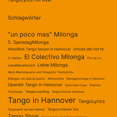
TangoLyrics mit Axel
Schlagwörter
"un poco mas" Milonga
5. SamstagMilonga
chicas del norte
AfterWork Tango tanzen in Hannover
El Colectivo Milonga
DJ Nathan
Flor de Lio
Leine Milonga
LeineMarathon24
Maria Mastoropoulou und Panagoitis Triantafyllou
Milongas mit special guests
Minimundial
Montagsmilonga in Hannover
OpenAIr Tango in Hannover
Open Role Clase
Praktika
Tangocoaching
Premilonga
Tango Festival Hannover
Tango in Hannover
TangoLyrics
Tangoorchester live
Tangonacht auf dem Ballhof
Tango Show