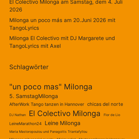
El Colectivo Milonga am Samstag, dem 4. Juli
2026
Milonga un poco más am 20.Juni 2026 mit
TangoLyrics
Milonga El Colectivo mit DJ Margarete und
TangoLyrics mit Axel
Schlagwörter
"un poco mas" Milonga
5. SamstagMilonga
chicas del norte
AfterWork Tango tanzen in Hannover
El Colectivo Milonga
DJ Nathan
Flor de Lio
Leine Milonga
LeineMarathon24
Maria Mastoropoulou und Panagoitis Triantafyllou