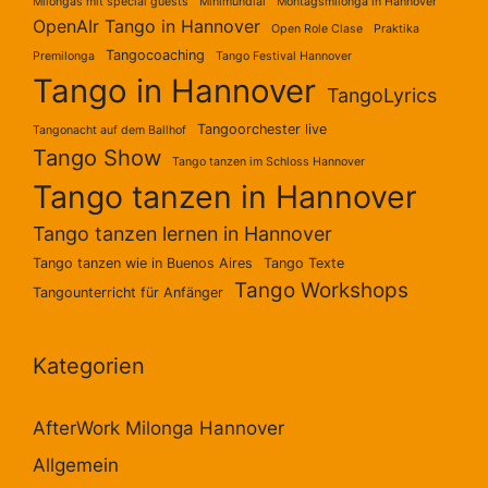
Milongas mit special guests
Minimundial
Montagsmilonga in Hannover
OpenAIr Tango in Hannover
Open Role Clase
Praktika
Tangocoaching
Premilonga
Tango Festival Hannover
Tango in Hannover
TangoLyrics
Tangoorchester live
Tangonacht auf dem Ballhof
Tango Show
Tango tanzen im Schloss Hannover
Tango tanzen in Hannover
Tango tanzen lernen in Hannover
Tango tanzen wie in Buenos Aires
Tango Texte
Tango Workshops
Tangounterricht für Anfänger
Kategorien
AfterWork Milonga Hannover
Allgemein