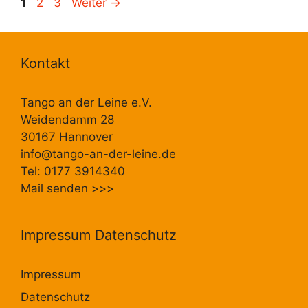
Seite
Seite
Seite
1
2
3
Weiter
→
Kontakt
Tango an der Leine e.V.
Weidendamm 28
30167 Hannover
info@tango-an-der-leine.de
Tel: 0177 3914340
Mail senden
>>>
Impressum Datenschutz
Impressum
Datenschutz