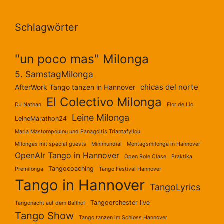
Schlagwörter
"un poco mas" Milonga
5. SamstagMilonga
chicas del norte
AfterWork Tango tanzen in Hannover
El Colectivo Milonga
DJ Nathan
Flor de Lio
Leine Milonga
LeineMarathon24
Maria Mastoropoulou und Panagoitis Triantafyllou
Milongas mit special guests
Minimundial
Montagsmilonga in Hannover
OpenAIr Tango in Hannover
Open Role Clase
Praktika
Tangocoaching
Premilonga
Tango Festival Hannover
Tango in Hannover
TangoLyrics
Tangoorchester live
Tangonacht auf dem Ballhof
Tango Show
Tango tanzen im Schloss Hannover