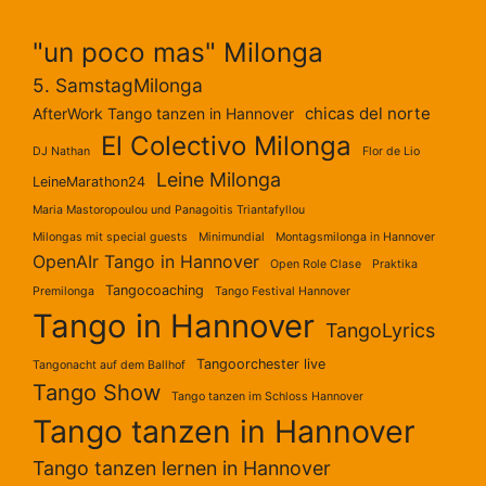
"un poco mas" Milonga
5. SamstagMilonga
chicas del norte
AfterWork Tango tanzen in Hannover
El Colectivo Milonga
DJ Nathan
Flor de Lio
Leine Milonga
LeineMarathon24
Maria Mastoropoulou und Panagoitis Triantafyllou
Milongas mit special guests
Minimundial
Montagsmilonga in Hannover
OpenAIr Tango in Hannover
Open Role Clase
Praktika
Tangocoaching
Premilonga
Tango Festival Hannover
Tango in Hannover
TangoLyrics
Tangoorchester live
Tangonacht auf dem Ballhof
Tango Show
Tango tanzen im Schloss Hannover
Tango tanzen in Hannover
Tango tanzen lernen in Hannover