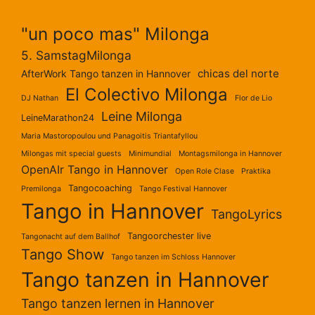
"un poco mas" Milonga
5. SamstagMilonga
chicas del norte
AfterWork Tango tanzen in Hannover
El Colectivo Milonga
DJ Nathan
Flor de Lio
Leine Milonga
LeineMarathon24
Maria Mastoropoulou und Panagoitis Triantafyllou
Milongas mit special guests
Minimundial
Montagsmilonga in Hannover
OpenAIr Tango in Hannover
Open Role Clase
Praktika
Tangocoaching
Premilonga
Tango Festival Hannover
Tango in Hannover
TangoLyrics
Tangoorchester live
Tangonacht auf dem Ballhof
Tango Show
Tango tanzen im Schloss Hannover
Tango tanzen in Hannover
Tango tanzen lernen in Hannover