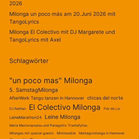
2026
Milonga un poco más am 20.Juni 2026 mit
TangoLyrics
Milonga El Colectivo mit DJ Margarete und
TangoLyrics mit Axel
Schlagwörter
"un poco mas" Milonga
5. SamstagMilonga
chicas del norte
AfterWork Tango tanzen in Hannover
El Colectivo Milonga
DJ Nathan
Flor de Lio
Leine Milonga
LeineMarathon24
Maria Mastoropoulou und Panagoitis Triantafyllou
Milongas mit special guests
Minimundial
Montagsmilonga in Hannover