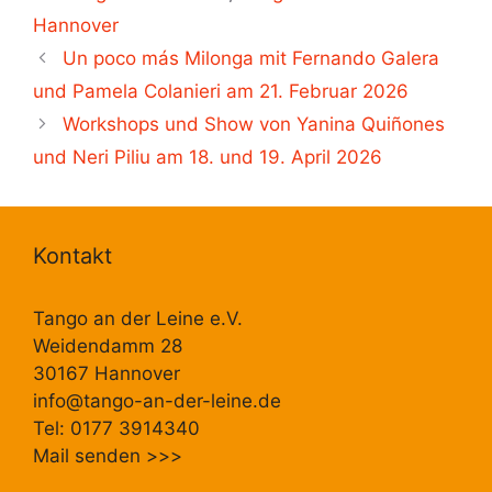
Hannover
Un poco más Milonga mit Fernando Galera
und Pamela Colanieri am 21. Februar 2026
Workshops und Show von Yanina Quiñones
und Neri Piliu am 18. und 19. April 2026
Kontakt
Tango an der Leine e.V.
Weidendamm 28
30167 Hannover
info@tango-an-der-leine.de
Tel: 0177 3914340
Mail senden
>>>