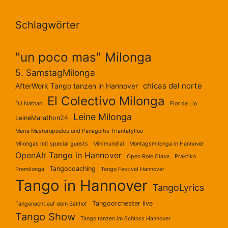
Schlagwörter
"un poco mas" Milonga
5. SamstagMilonga
chicas del norte
AfterWork Tango tanzen in Hannover
El Colectivo Milonga
DJ Nathan
Flor de Lio
Leine Milonga
LeineMarathon24
Maria Mastoropoulou und Panagoitis Triantafyllou
Milongas mit special guests
Minimundial
Montagsmilonga in Hannover
OpenAIr Tango in Hannover
Open Role Clase
Praktika
Tangocoaching
Premilonga
Tango Festival Hannover
Tango in Hannover
TangoLyrics
Tangoorchester live
Tangonacht auf dem Ballhof
Tango Show
Tango tanzen im Schloss Hannover