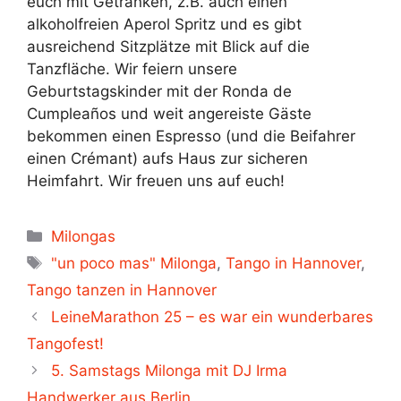
euch mit Getränken, z.B. auch einen
alkoholfreien Aperol Spritz und es gibt
ausreichend Sitzplätze mit Blick auf die
Tanzfläche. Wir feiern unsere
Geburtstagskinder mit der Ronda de
Cumpleaños und weit angereiste Gäste
bekommen einen Espresso (und die Beifahrer
einen Crémant) aufs Haus zur sicheren
Heimfahrt. Wir freuen uns auf euch!
Kategorien
Milongas
Schlagwörter
"un poco mas" Milonga
,
Tango in Hannover
,
Tango tanzen in Hannover
LeineMarathon 25 – es war ein wunderbares
Tangofest!
5. Samstags Milonga mit DJ Irma
Handwerker aus Berlin