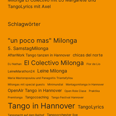
TangoLyrics mit Axel
Schlagwörter
"un poco mas" Milonga
5. SamstagMilonga
chicas del norte
AfterWork Tango tanzen in Hannover
El Colectivo Milonga
DJ Nathan
Flor de Lio
Leine Milonga
LeineMarathon24
Maria Mastoropoulou und Panagoitis Triantafyllou
Milongas mit special guests
Minimundial
Montagsmilonga in Hannover
OpenAIr Tango in Hannover
Open Role Clase
Praktika
Tangocoaching
Premilonga
Tango Festival Hannover
Tango in Hannover
TangoLyrics
Tangoorchester live
Tangonacht auf dem Ballhof