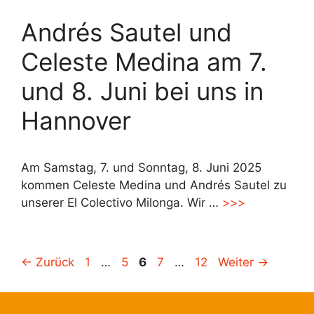
Andrés Sautel und
Celeste Medina am 7.
und 8. Juni bei uns in
Hannover
Am Samstag, 7. und Sonntag, 8. Juni 2025
kommen Celeste Medina und Andrés Sautel zu
unserer El Colectivo Milonga. Wir …
>>>
Seite
Seite
Seite
Seite
Seite
←
Zurück
1
…
5
6
7
…
12
Weiter
→