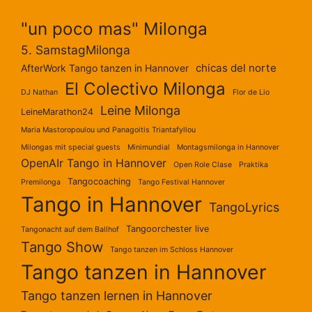
"un poco mas" Milonga
5. SamstagMilonga
chicas del norte
AfterWork Tango tanzen in Hannover
El Colectivo Milonga
DJ Nathan
Flor de Lio
Leine Milonga
LeineMarathon24
Maria Mastoropoulou und Panagoitis Triantafyllou
Milongas mit special guests
Minimundial
Montagsmilonga in Hannover
OpenAIr Tango in Hannover
Open Role Clase
Praktika
Tangocoaching
Premilonga
Tango Festival Hannover
Tango in Hannover
TangoLyrics
Tangoorchester live
Tangonacht auf dem Ballhof
Tango Show
Tango tanzen im Schloss Hannover
Tango tanzen in Hannover
Tango tanzen lernen in Hannover