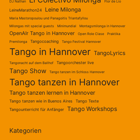
DJ Nathan
Flor de Lio
Leine Milonga
LeineMarathon24
Maria Mastoropoulou und Panagoitis Triantafyllou
Milongas mit special guests
Minimundial
Montagsmilonga in Hannover
OpenAIr Tango in Hannover
Open Role Clase
Praktika
Tangocoaching
Premilonga
Tango Festival Hannover
Tango in Hannover
TangoLyrics
Tangoorchester live
Tangonacht auf dem Ballhof
Tango Show
Tango tanzen im Schloss Hannover
Tango tanzen in Hannover
Tango tanzen lernen in Hannover
Tango tanzen wie in Buenos Aires
Tango Texte
Tango Workshops
Tangounterricht für Anfänger
Kategorien