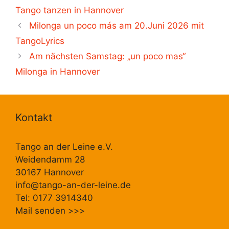
Tango tanzen in Hannover
Milonga un poco más am 20.Juni 2026 mit
TangoLyrics
Am nächsten Samstag: „un poco mas“
Milonga in Hannover
Kontakt
Tango an der Leine e.V.
Weidendamm 28
30167 Hannover
info@tango-an-der-leine.de
Tel: 0177 3914340
Mail senden
>>>