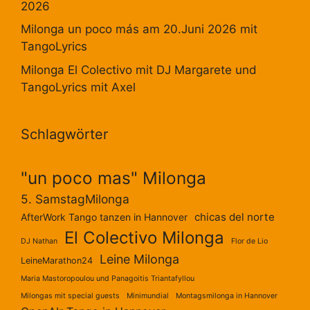
2026
Milonga un poco más am 20.Juni 2026 mit
TangoLyrics
Milonga El Colectivo mit DJ Margarete und
TangoLyrics mit Axel
Schlagwörter
"un poco mas" Milonga
5. SamstagMilonga
chicas del norte
AfterWork Tango tanzen in Hannover
El Colectivo Milonga
DJ Nathan
Flor de Lio
Leine Milonga
LeineMarathon24
Maria Mastoropoulou und Panagoitis Triantafyllou
Milongas mit special guests
Minimundial
Montagsmilonga in Hannover