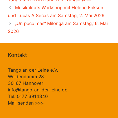
Musikalitäts Workshop mit Helene Eriksen
und Lucas A Secas am Samstag, 2. Mai 2026
„Un poco mas“ Milonga am Samstag,16. Mai
2026
Kontakt
Tango an der Leine e.V.
Weidendamm 28
30167 Hannover
info@tango-an-der-leine.de
Tel: 0177 3914340
Mail senden
>>>