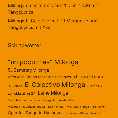
Milonga un poco más am 20.Juni 2026 mit
TangoLyrics
Milonga El Colectivo mit DJ Margarete und
TangoLyrics mit Axel
Schlagwörter
"un poco mas" Milonga
5. SamstagMilonga
chicas del norte
AfterWork Tango tanzen in Hannover
El Colectivo Milonga
DJ Nathan
Flor de Lio
Leine Milonga
LeineMarathon24
Maria Mastoropoulou und Panagoitis Triantafyllou
Milongas mit special guests
Minimundial
Montagsmilonga in Hannover
OpenAIr Tango in Hannover
Open Role Clase
Praktika