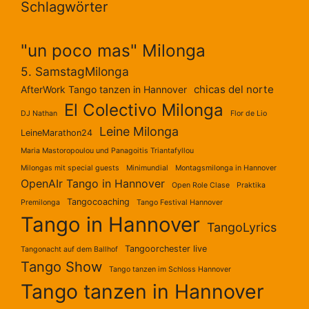
Schlagwörter
"un poco mas" Milonga
5. SamstagMilonga
chicas del norte
AfterWork Tango tanzen in Hannover
El Colectivo Milonga
DJ Nathan
Flor de Lio
Leine Milonga
LeineMarathon24
Maria Mastoropoulou und Panagoitis Triantafyllou
Milongas mit special guests
Minimundial
Montagsmilonga in Hannover
OpenAIr Tango in Hannover
Open Role Clase
Praktika
Tangocoaching
Premilonga
Tango Festival Hannover
Tango in Hannover
TangoLyrics
Tangoorchester live
Tangonacht auf dem Ballhof
Tango Show
Tango tanzen im Schloss Hannover
Tango tanzen in Hannover