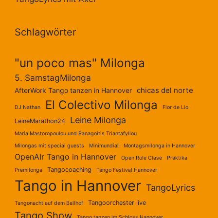
Schlagwörter
"un poco mas" Milonga
5. SamstagMilonga
chicas del norte
AfterWork Tango tanzen in Hannover
El Colectivo Milonga
DJ Nathan
Flor de Lio
Leine Milonga
LeineMarathon24
Maria Mastoropoulou und Panagoitis Triantafyllou
Milongas mit special guests
Minimundial
Montagsmilonga in Hannover
OpenAIr Tango in Hannover
Open Role Clase
Praktika
Tangocoaching
Premilonga
Tango Festival Hannover
Tango in Hannover
TangoLyrics
Tangoorchester live
Tangonacht auf dem Ballhof
Tango Show
Tango tanzen im Schloss Hannover