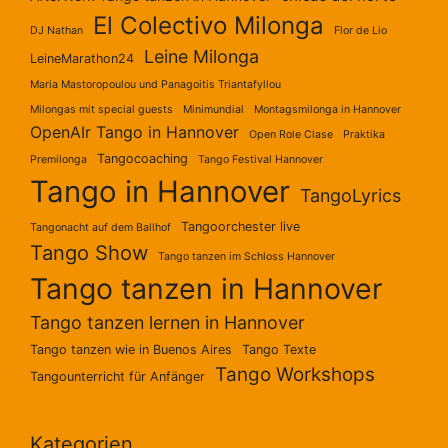
El Colectivo Milonga
DJ Nathan
Flor de Lio
Leine Milonga
LeineMarathon24
Maria Mastoropoulou und Panagoitis Triantafyllou
Milongas mit special guests
Minimundial
Montagsmilonga in Hannover
OpenAIr Tango in Hannover
Open Role Clase
Praktika
Tangocoaching
Premilonga
Tango Festival Hannover
Tango in Hannover
TangoLyrics
Tangoorchester live
Tangonacht auf dem Ballhof
Tango Show
Tango tanzen im Schloss Hannover
Tango tanzen in Hannover
Tango tanzen lernen in Hannover
Tango tanzen wie in Buenos Aires
Tango Texte
Tango Workshops
Tangounterricht für Anfänger
Kategorien