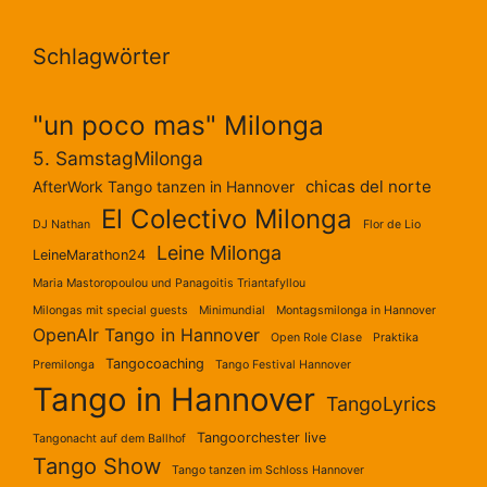
Schlagwörter
"un poco mas" Milonga
5. SamstagMilonga
chicas del norte
AfterWork Tango tanzen in Hannover
El Colectivo Milonga
DJ Nathan
Flor de Lio
Leine Milonga
LeineMarathon24
Maria Mastoropoulou und Panagoitis Triantafyllou
Milongas mit special guests
Minimundial
Montagsmilonga in Hannover
OpenAIr Tango in Hannover
Open Role Clase
Praktika
Tangocoaching
Premilonga
Tango Festival Hannover
Tango in Hannover
TangoLyrics
Tangoorchester live
Tangonacht auf dem Ballhof
Tango Show
Tango tanzen im Schloss Hannover