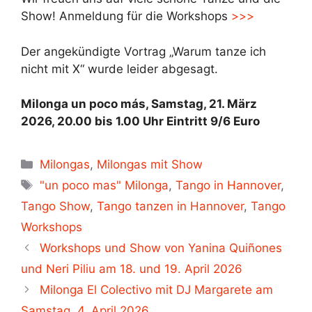
Show! Anmeldung für die Workshops
>>>
Der angekündigte Vortrag „Warum tanze ich
nicht mit X“ wurde leider abgesagt.
Milonga un poco más, Samstag, 21. März
2026, 20.00 bis 1.00 Uhr Eintritt 9/6 Euro
Kategorien
Milongas
,
Milongas mit Show
Schlagwörter
"un poco mas" Milonga
,
Tango in Hannover
,
Tango Show
,
Tango tanzen in Hannover
,
Tango
Workshops
Workshops und Show von Yanina Quiñones
und Neri Piliu am 18. und 19. April 2026
Milonga El Colectivo mit DJ Margarete am
Samstag, 4. April 2026