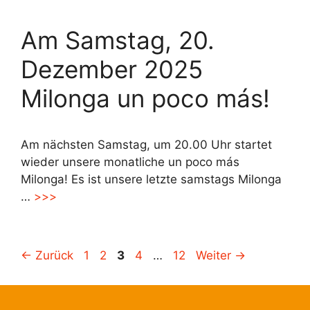
Am Samstag, 20.
Dezember 2025
Milonga un poco más!
Am nächsten Samstag, um 20.00 Uhr startet
wieder unsere monatliche un poco más
Milonga! Es ist unsere letzte samstags Milonga
…
>>>
Seite
Seite
Seite
Seite
Seite
←
Zurück
1
2
3
4
…
12
Weiter
→