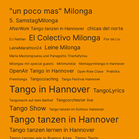
"un poco mas" Milonga
5. SamstagMilonga
chicas del norte
AfterWork Tango tanzen in Hannover
El Colectivo Milonga
DJ Nathan
Flor de Lio
Leine Milonga
LeineMarathon24
Maria Mastoropoulou und Panagoitis Triantafyllou
Milongas mit special guests
Minimundial
Montagsmilonga in Hannover
OpenAIr Tango in Hannover
Open Role Clase
Praktika
Tangocoaching
Premilonga
Tango Festival Hannover
Tango in Hannover
TangoLyrics
Tangoorchester live
Tangonacht auf dem Ballhof
Tango Show
Tango tanzen im Schloss Hannover
Tango tanzen in Hannover
Tango tanzen lernen in Hannover
Tango tanzen wie in Buenos Aires
Tango Texte