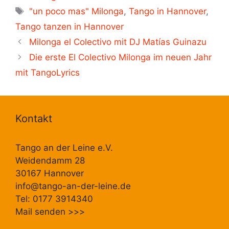
Schlagwörter
"un poco mas" Milonga
,
Tango in Hannover
,
Tango tanzen in Hannover
Milonga el Colectivo mit DJ Matías Guinazu
Die erste El Colectivo Milonga im neuen Jahr
mit TangoLyrics
Kontakt
Tango an der Leine e.V.
Weidendamm 28
30167 Hannover
info@tango-an-der-leine.de
Tel: 0177 3914340
Mail senden
>>>