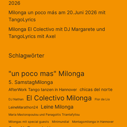
2026
Milonga un poco más am 20.Juni 2026 mit
TangoLyrics
Milonga El Colectivo mit DJ Margarete und
TangoLyrics mit Axel
Schlagwörter
"un poco mas" Milonga
5. SamstagMilonga
chicas del norte
AfterWork Tango tanzen in Hannover
El Colectivo Milonga
DJ Nathan
Flor de Lio
Leine Milonga
LeineMarathon24
Maria Mastoropoulou und Panagoitis Triantafyllou
Milongas mit special guests
Minimundial
Montagsmilonga in Hannover