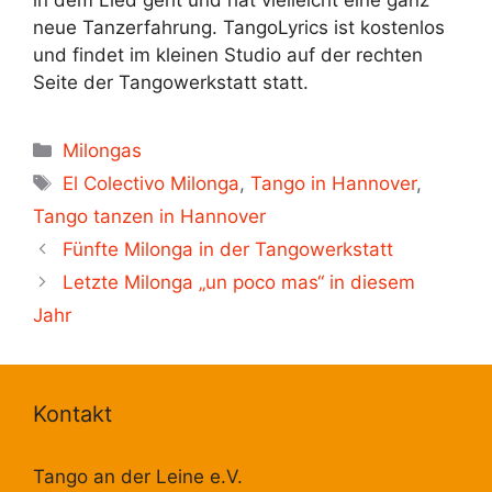
neue Tanzerfahrung. TangoLyrics ist kostenlos
und findet im kleinen Studio auf der rechten
Seite der Tangowerkstatt statt.
Kategorien
Milongas
Schlagwörter
El Colectivo Milonga
,
Tango in Hannover
,
Tango tanzen in Hannover
Fünfte Milonga in der Tangowerkstatt
Letzte Milonga „un poco mas“ in diesem
Jahr
Kontakt
Tango an der Leine e.V.