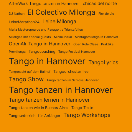
chicas del norte
AfterWork Tango tanzen in Hannover
El Colectivo Milonga
DJ Nathan
Flor de Lio
Leine Milonga
LeineMarathon24
Maria Mastoropoulou und Panagoitis Triantafyllou
Milongas mit special guests
Minimundial
Montagsmilonga in Hannover
OpenAIr Tango in Hannover
Open Role Clase
Praktika
Tangocoaching
Premilonga
Tango Festival Hannover
Tango in Hannover
TangoLyrics
Tangoorchester live
Tangonacht auf dem Ballhof
Tango Show
Tango tanzen im Schloss Hannover
Tango tanzen in Hannover
Tango tanzen lernen in Hannover
Tango tanzen wie in Buenos Aires
Tango Texte
Tango Workshops
Tangounterricht für Anfänger