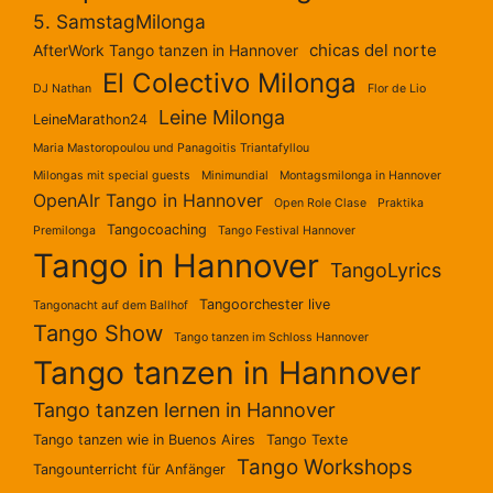
5. SamstagMilonga
chicas del norte
AfterWork Tango tanzen in Hannover
El Colectivo Milonga
DJ Nathan
Flor de Lio
Leine Milonga
LeineMarathon24
Maria Mastoropoulou und Panagoitis Triantafyllou
Milongas mit special guests
Minimundial
Montagsmilonga in Hannover
OpenAIr Tango in Hannover
Open Role Clase
Praktika
Tangocoaching
Premilonga
Tango Festival Hannover
Tango in Hannover
TangoLyrics
Tangoorchester live
Tangonacht auf dem Ballhof
Tango Show
Tango tanzen im Schloss Hannover
Tango tanzen in Hannover
Tango tanzen lernen in Hannover
Tango tanzen wie in Buenos Aires
Tango Texte
Tango Workshops
Tangounterricht für Anfänger