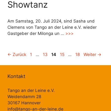
Showtanz
Am Samstag, 20. Juli 2024, sind Sasha und
Clemens von Tango an der Leine e.V. wieder
Gastgeber der Milonga un …
>>>
Seite
Seite
Seite
Seite
Seite
←
Zurück
1
…
13
14
15
…
18
Weiter
→
Kontakt
Tango an der Leine e.V.
Weidendamm 28
30167 Hannover
info@tango-an-der-leine.de