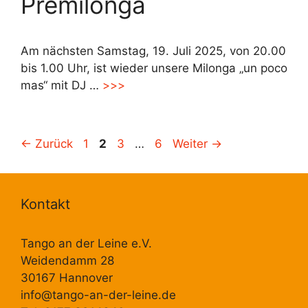
Premilonga
Am nächsten Samstag, 19. Juli 2025, von 20.00
bis 1.00 Uhr, ist wieder unsere Milonga „un poco
mas“ mit DJ …
>>>
Seite
Seite
Seite
Seite
←
Zurück
1
2
3
…
6
Weiter
→
Kontakt
Tango an der Leine e.V.
Weidendamm 28
30167 Hannover
info@tango-an-der-leine.de